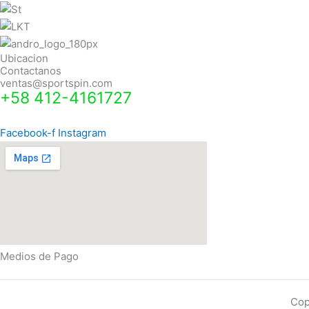
Ubicacion
Contactanos
ventas@sportspin.com
+58 412-4161727
Facebook-f
Instagram
Medios de Pago
Cop