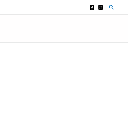
Buscar