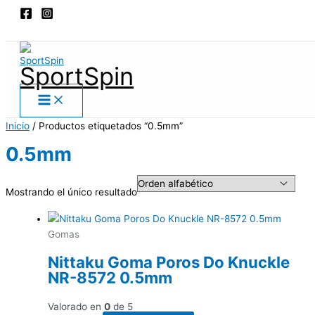
Main
Ir
Menu
al
Buscar
contenido
SportSpin
Inicio
/ Productos etiquetados “0.5mm”
0.5mm
Mostrando el único resultado
Gomas
Nittaku Goma Poros Do Knuckle
NR-8572 0.5mm
Valorado en
0
de 5