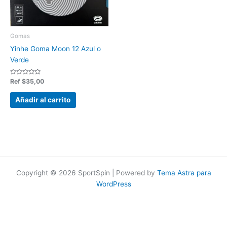
Gomas
Yinhe Goma Moon 12 Azul o
Verde
Valorado
Ref
$
35,00
en
0
de
Añadir al carrito
5
Copyright © 2026 SportSpin | Powered by
Tema Astra para
WordPress