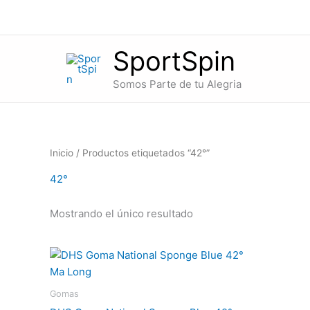
Ir
al
contenido
SportSpin
Somos Parte de tu Alegria
Inicio
/ Productos etiquetados “42°”
42°
Mostrando el único resultado
Gomas