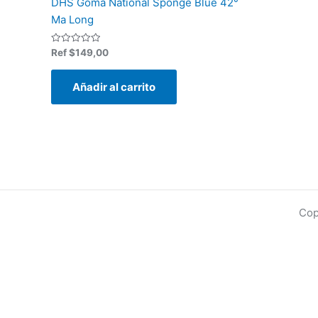
DHS Goma National Sponge Blue 42°
Ma Long
Valorado
Ref
$
149,00
en
0
de
Añadir al carrito
5
Cop