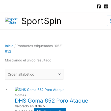
Ir
al
contenido
SportSpin
Inicio
/ Productos etiquetados “652”
652
Mostrando el único resultado
Gomas
DHS Goma 652 Poro Ataque
Valorado en
0
de 5