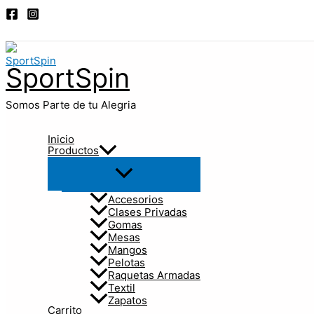
Alternar
Ir
menú
al
Buscar
contenido
SportSpin
Somos Parte de tu Alegria
Inicio
Productos
Accesorios
Clases Privadas
Gomas
Mesas
Mangos
Pelotas
Raquetas Armadas
Textil
Zapatos
Carrito