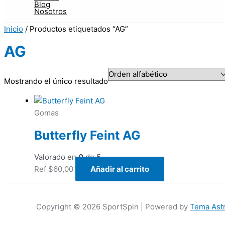
Blog
Nosotros
Inicio
/ Productos etiquetados “AG”
AG
Mostrando el único resultado
Gomas
Butterfly Feint AG
Valorado en
0
de 5
Ref
$
60,00
Añadir al carrito
Copyright © 2026 SportSpin | Powered by
Tema Ast