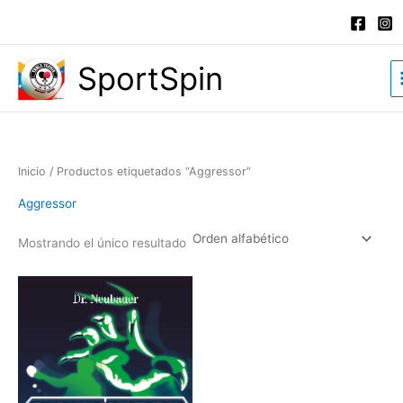
Ir
al
contenido
SportSpin
Inicio
/ Productos etiquetados “Aggressor”
Aggressor
Mostrando el único resultado