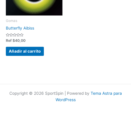
Gomas
Butterfly Aibiss
Valorado
Ref
$
40,00
en
0
de
Añadir al carrito
5
Copyright © 2026 SportSpin | Powered by
Tema Astra para
WordPress