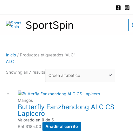
Ir
al
contenido
SportSpin
Inicio
/ Productos etiquetados “ALC”
ALC
Showing all 7 results
Mangos
Butterfly Fanzhendong ALC CS
Lapicero
Valorado en
0
de 5
Ref
$
185,00
Añadir al carrito