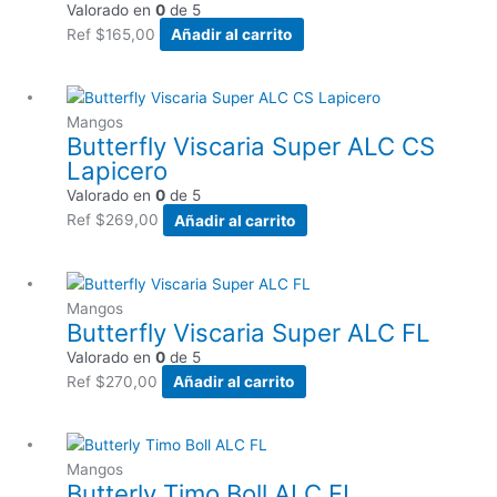
Valorado en
0
de 5
Ref
$
165,00
Añadir al carrito
Mangos
Butterfly Viscaria Super ALC CS
Lapicero
Valorado en
0
de 5
Ref
$
269,00
Añadir al carrito
Mangos
Butterfly Viscaria Super ALC FL
Valorado en
0
de 5
Ref
$
270,00
Añadir al carrito
Mangos
Butterly Timo Boll ALC FL