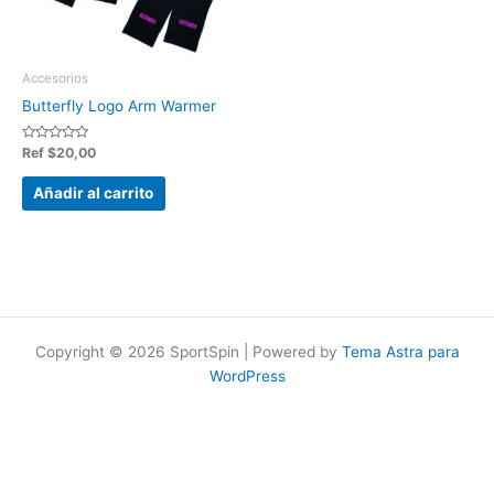
Accesorios
Butterfly Logo Arm Warmer
Valorado
Ref
$
20,00
en
0
de
Añadir al carrito
5
Copyright © 2026 SportSpin | Powered by
Tema Astra para
WordPress