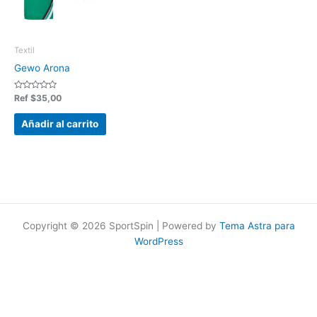
Textil
Gewo Arona
Valorado
Ref
$
35,00
en
0
de
Añadir al carrito
5
Copyright © 2026 SportSpin | Powered by
Tema Astra para
WordPress