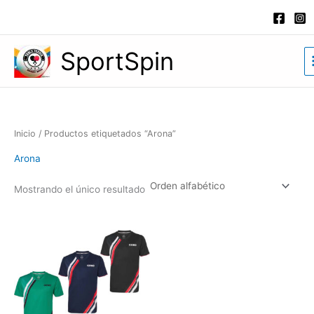
Ir
al
contenido
SportSpin
Inicio
/ Productos etiquetados “Arona”
Arona
Mostrando el único resultado