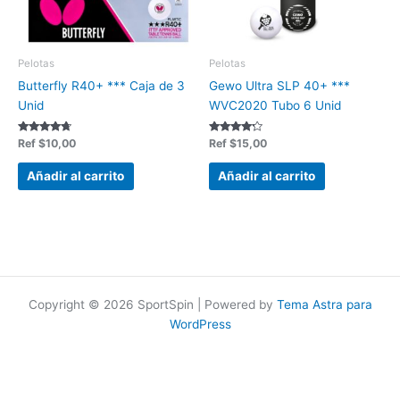
Pelotas
Pelotas
Butterfly R40+ *** Caja de 3
Gewo Ultra SLP 40+ ***
Unid
WVC2020 Tubo 6 Unid
Valorado
Valorado
Ref
$
10,00
Ref
$
15,00
en
en
4.50
4.00
de 5
de 5
Añadir al carrito
Añadir al carrito
Copyright © 2026 SportSpin | Powered by
Tema Astra para
WordPress