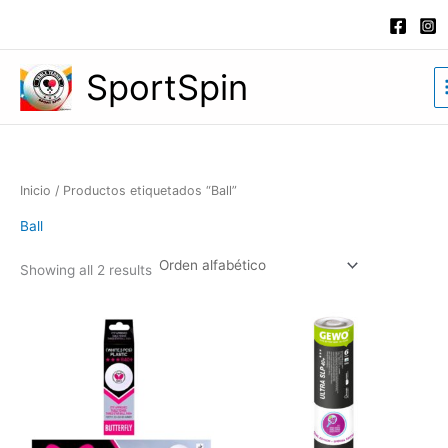
Ir
al
contenido
SportSpin
Inicio
/ Productos etiquetados “Ball”
Ball
Showing all 2 results