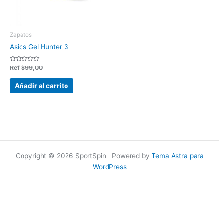
Zapatos
Asics Gel Hunter 3
Valorado
Ref
$
99,00
en
0
de
Añadir al carrito
5
Copyright © 2026 SportSpin | Powered by
Tema Astra para
WordPress