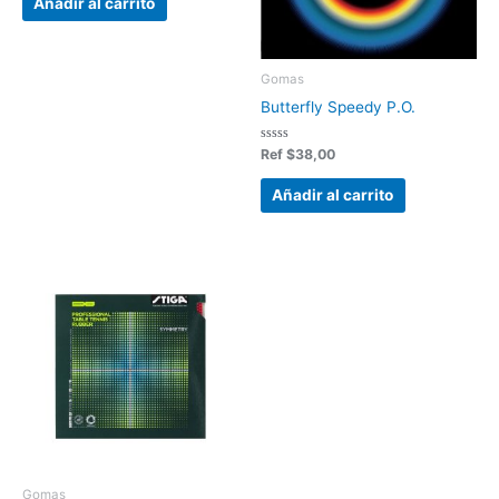
Añadir al carrito
5
Gomas
Butterfly Speedy P.O.
Valorado
Ref
$
38,00
en
0
de
Añadir al carrito
5
Gomas