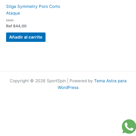
Stiga Symmetry Poro Corto
Ataque
Valorado
Ref
$
44,00
en
0
de
Añadir al carrito
5
Copyright © 2026 SportSpin | Powered by
Tema Astra para
WordPress