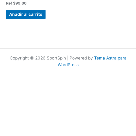
Valorado
Ref
$
99,00
en
0
de
Añadir al carrito
5
Copyright © 2026 SportSpin | Powered by
Tema Astra para
WordPress