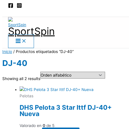
Main
Ir
Menu
al
Buscar
contenido
SportSpin
Inicio
/ Productos etiquetados “DJ-40”
DJ-40
Showing all 2 results
Pelotas
DHS Pelota 3 Star Ittf DJ-40+
Nueva
Valorado en
0
de 5