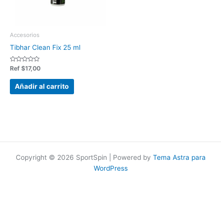
Accesorios
Tibhar Clean Fix 25 ml
Valorado
Ref
$
17,00
en
0
de
Añadir al carrito
5
Copyright © 2026 SportSpin | Powered by
Tema Astra para
WordPress