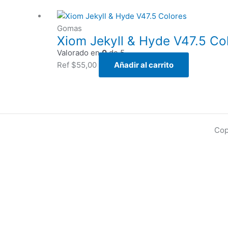
Gomas
Xiom Jekyll & Hyde V47.5 Co
Valorado en
0
de 5
Ref
$
55,00
Añadir al carrito
Cop