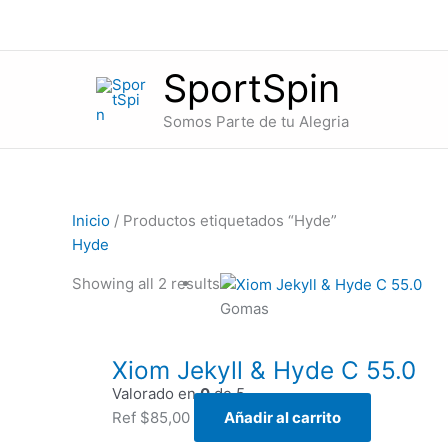
Ir
al
contenido
SportSpin
Somos Parte de tu Alegria
Inicio
/ Productos etiquetados “Hyde”
Hyde
Showing all 2 results
Gomas
Xiom Jekyll & Hyde C 55.0
Valorado en
0
de 5
Ref
$
85,00
Añadir al carrito