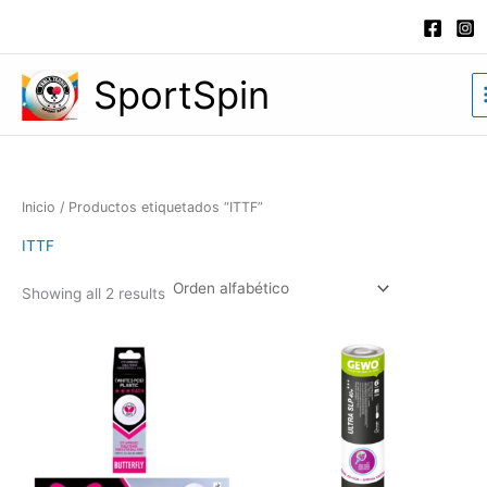
Ir
al
contenido
SportSpin
Inicio
/ Productos etiquetados “ITTF”
ITTF
Showing all 2 results