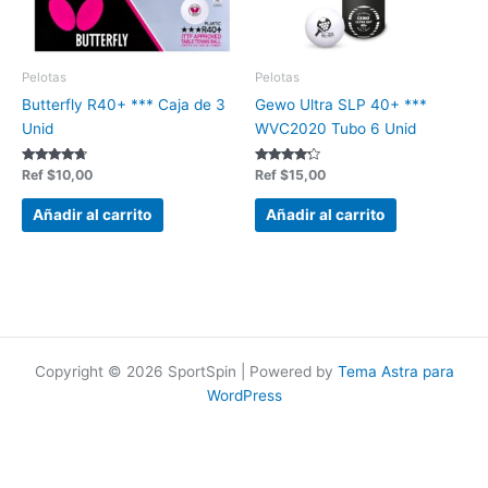
Pelotas
Pelotas
Butterfly R40+ *** Caja de 3
Gewo Ultra SLP 40+ ***
Unid
WVC2020 Tubo 6 Unid
Valorado
Valorado
Ref
$
10,00
Ref
$
15,00
en
en
4.50
4.00
de 5
de 5
Añadir al carrito
Añadir al carrito
Copyright © 2026 SportSpin | Powered by
Tema Astra para
WordPress