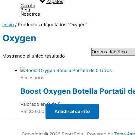
Zapatos
Carrito
Blog
Nosotros
Inicio
/ Productos etiquetados “Oxygen”
Oxygen
Mostrando el único resultado
Accesorios
Boost Oxygen Botella Portatil de
Valorado en
0
de 5
Ref
$
30,00
Añadir al carrito
Copyright © 2026 SportSpin | Powered by
Tema Ast