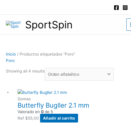
Ir
al
contenido
SportSpin
Inicio
/ Productos etiquetados “Poro”
Poro
Showing all 4 results
Gomas
Butterfly Bugller 2.1 mm
Valorado en
0
de 5
Ref
$
55,00
Añadir al carrito