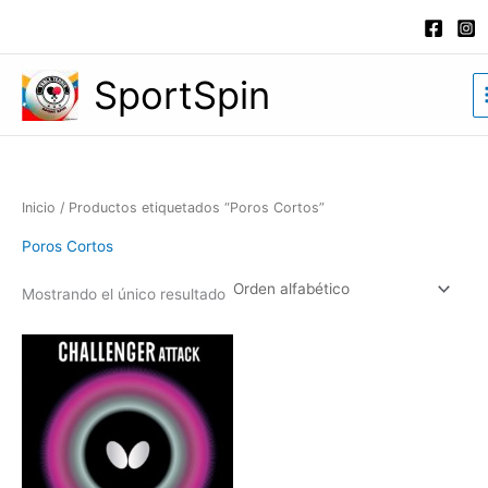
Ir
al
contenido
SportSpin
Inicio
/ Productos etiquetados “Poros Cortos”
Poros Cortos
Mostrando el único resultado