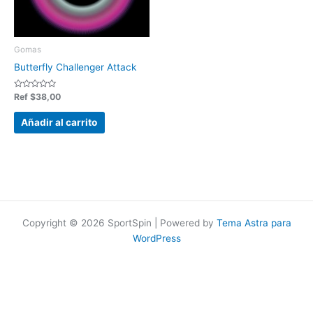
Gomas
Butterfly Challenger Attack
Valorado
Ref
$
38,00
en
0
de
Añadir al carrito
5
Copyright © 2026 SportSpin | Powered by
Tema Astra para
WordPress