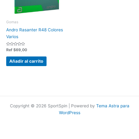
Gomas
Andro Rasanter R48 Colores
Varios
Valorado
Ref
$
69,00
en
0
de
Añadir al carrito
5
Copyright © 2026 SportSpin | Powered by
Tema Astra para
WordPress