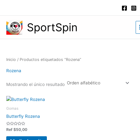
Ir
al
contenido
SportSpin
Inicio
/ Productos etiquetados “Rozena”
Rozena
Mostrando el único resultado
Gomas
Butterfly Rozena
Valorado
Ref
$
50,00
en
0
de