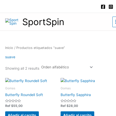
Ir
al
contenido
SportSpin
Inicio
/ Productos etiquetados “suave”
suave
Showing all 2 results
Gomas
Gomas
Butterfly Roundell Soft
Butterfly Sapphira
Valorado
Valorado
Ref
$
55,00
Ref
$
28,00
en
en
0
0
de
de
Añadir al carrito
Añadir al carrito