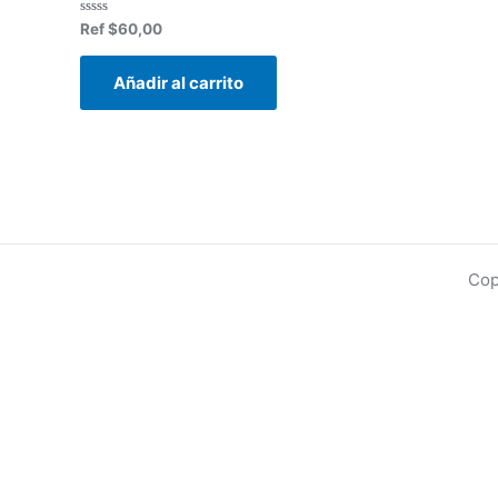
Valorado
Ref
$
60,00
en
0
de
Añadir al carrito
5
Cop