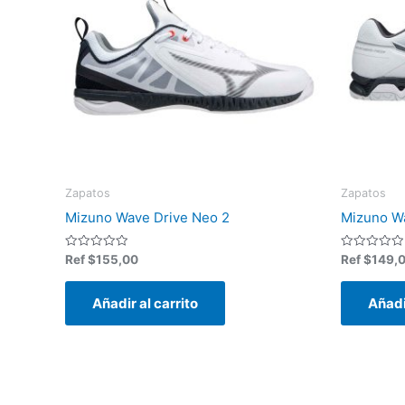
Zapatos
Zapatos
Mizuno Wave Drive Neo 2
Mizuno W
Valorado
Valorado
Ref
$
155,00
Ref
$
149,
en
en
0
0
de
de
Añadir al carrito
Añadi
5
5