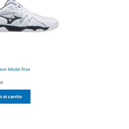
ave Medal Rise
00
r al carrito