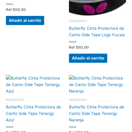
Valorado
Ref
$
50,00
en
0
de
Añadir al carrito
Accesorios
5
Butterfly Cinta Protectora de
Canto Side Tape Logo Fucsia
Valorado
Ref
$
50,00
en
0
de
Añadir al carrito
5
Accesorios
Accesorios
Butterfly Cinta Protectora de
Butterfly Cinta Protectora de
Canto Side Tape Tenergy
Canto Side Tape Tenergy
Azul
Naranja
Valorado
Valorado