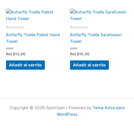
Accesorios
Accesorios
Butterfly Toalla Palest Hand
Butterfly Toalla Sarafuwari
Towel
Towel
Valorado
Valorado
Ref
$
13,00
Ref
$
15,00
en
en
0
0
de
de
Añadir al carrito
Añadir al carrito
5
5
Copyright © 2026 SportSpin | Powered by
Tema Astra para
WordPress