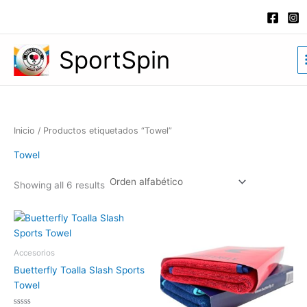
Ir
al
contenido
SportSpin
Inicio
/ Productos etiquetados “Towel”
Towel
Showing all 6 results
Accesorios
Buetterfly Toalla Slash Sports
Towel