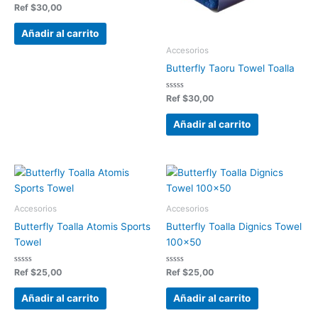
Valorado
Ref
$
30,00
en
0
de
Añadir al carrito
5
Accesorios
Butterfly Taoru Towel Toalla
Valorado
Ref
$
30,00
en
0
de
Añadir al carrito
5
Accesorios
Accesorios
Butterfly Toalla Atomis Sports
Butterfly Toalla Dignics Towel
Towel
100×50
Valorado
Valorado
Ref
$
25,00
Ref
$
25,00
en
en
0
0
de
de
Añadir al carrito
Añadir al carrito
5
5