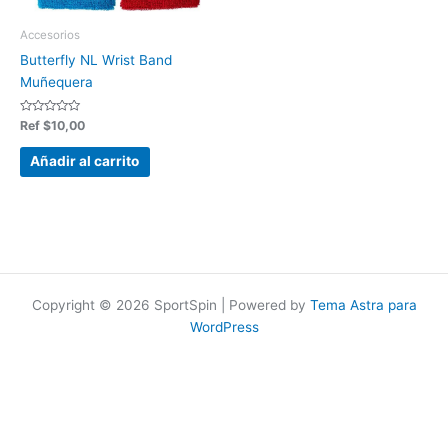
Accesorios
Butterfly NL Wrist Band
Muñequera
Valorado
Ref
$
10,00
en
0
de
Añadir al carrito
5
Copyright © 2026 SportSpin | Powered by
Tema Astra para
WordPress