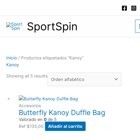
Ir
al
contenido
SportSpin
Inicio
/ Productos etiquetados “Kanoy”
Kanoy
Showing all 5 results
Accesorios
Butterfly Kanoy Duffle Bag
Valorado en
0
de 5
Ref
$
135,00
Añadir al carrito