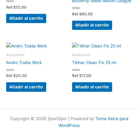
Butterfly Malla Nation League
Valorado
Ref
$
12,00
en
0
Valorado
Ref
$
80,00
de
en
Añadir al carrito
5
0
de
Añadir al carrito
5
Accesorios
Accesorios
Andro Toalla Work
Tibhar Clean Fix 25 ml
Valorado
Valorado
Ref
$
25,00
Ref
$
17,00
en
en
0
0
de
de
Añadir al carrito
Añadir al carrito
5
5
Copyright © 2026 SportSpin | Powered by
Tema Astra para
WordPress