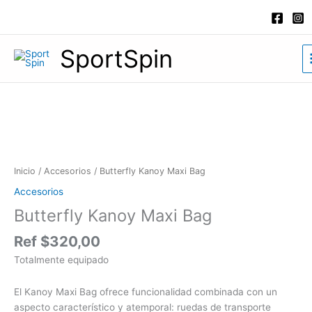
Ir
al
contenido
SportSpin
Butterfly
Kanoy
Maxi
Bag
cantidad
Inicio
/
Accesorios
/ Butterfly Kanoy Maxi Bag
Accesorios
Butterfly Kanoy Maxi Bag
Ref
$
320,00
Totalmente equipado
El Kanoy Maxi Bag ofrece funcionalidad combinada con un
aspecto característico y atemporal: ruedas de transporte