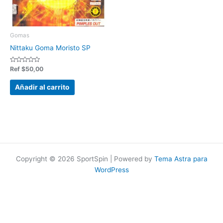
Gomas
Nittaku Goma Moristo SP
Valorado
Ref
$
50,00
en
0
de
Añadir al carrito
5
Copyright © 2026 SportSpin | Powered by
Tema Astra para
WordPress