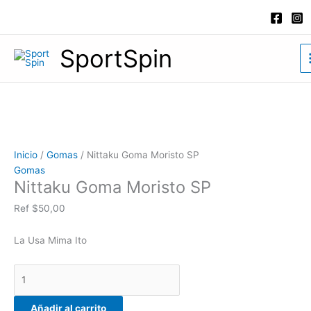
Ir
Nittaku
al
Goma
contenido
Moristo
SportSpin
SP
cantidad
Inicio
/
Gomas
/ Nittaku Goma Moristo SP
Gomas
Nittaku Goma Moristo SP
Ref
$
50,00
La Usa Mima Ito
Añadir al carrito