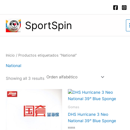
Ir
al
contenido
SportSpin
Inicio
/ Productos etiquetados “National”
National
Showing all 3 results
Gomas
DHS Hurricane 3 Neo
National 39° Blue Sponge