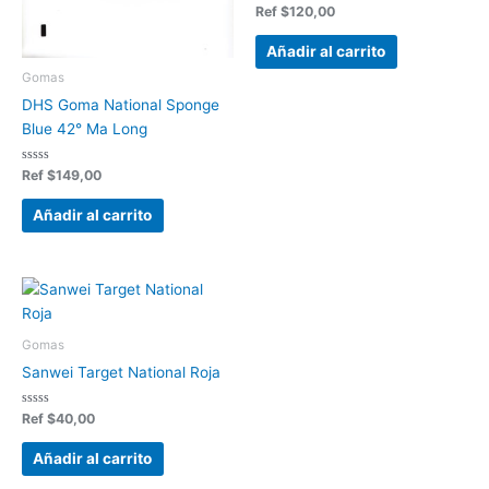
Valorado
Ref
$
120,00
en
0
de
Añadir al carrito
5
Gomas
DHS Goma National Sponge
Blue 42° Ma Long
Valorado
Ref
$
149,00
en
0
de
Añadir al carrito
5
Gomas
Sanwei Target National Roja
Valorado
Ref
$
40,00
en
0
de
Añadir al carrito
5