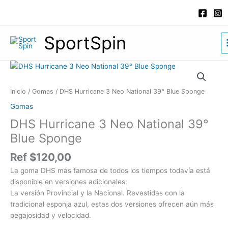
Ir
al
contenido
SportSpin
DHS
Hurricane
3
Inicio
/
Gomas
/ DHS Hurricane 3 Neo National 39° Blue Sponge
Neo
Gomas
National
DHS Hurricane 3 Neo National 39°
39°
Blue
Blue Sponge
Sponge
Ref
$
120,00
cantidad
La goma DHS más famosa de todos los tiempos todavía está
disponible en versiones adicionales:
La versión Provincial y la Nacional. Revestidas con la
tradicional esponja azul, estas dos versiones ofrecen aún más
pegajosidad y velocidad.