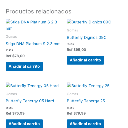
Productos relacionados
Gomas
Gomas
Butterfly Dignics 09C
Stiga DNA Platinum S 2.3 mm
Valorado
Ref
$
95,00
en
Valorado
0
Ref
$
78,00
en
de
Añadir al carrito
0
5
de
Añadir al carrito
5
Gomas
Gomas
Butterfly Tenergy 05 Hard
Butterfly Tenergy 25
Valorado
Valorado
Ref
$
75,99
Ref
$
79,99
en
en
0
0
de
de
Añadir al carrito
Añadir al carrito
5
5