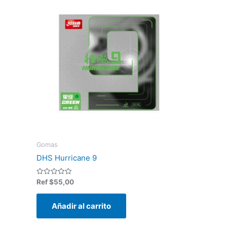
Gomas
DHS Hurricane 9
Valorado
Ref
$
55,00
en
0
de
Añadir al carrito
5