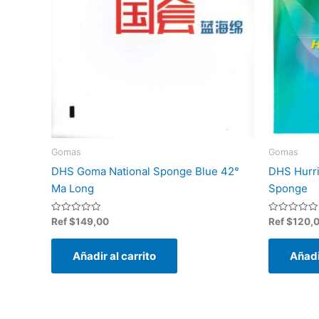
Gomas
Gomas
DHS Goma National Sponge Blue 42°
DHS Hurri
Ma Long
Sponge
Valorado
Valorado
Ref
$
149,00
Ref
$
120,
en
en
0
0
de
de
Añadir al carrito
Añadi
5
5