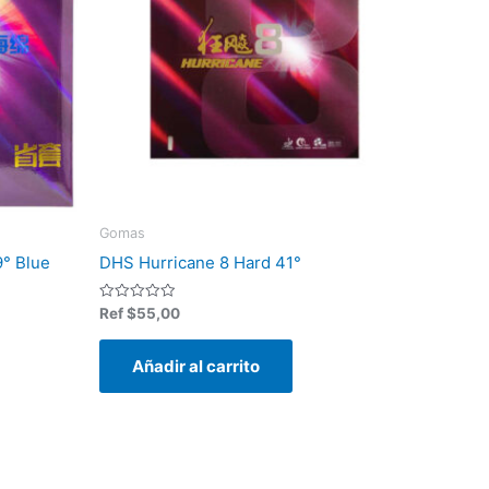
Gomas
9° Blue
DHS Hurricane 8 Hard 41°
Valorado
Ref
$
55,00
en
0
de
Añadir al carrito
5