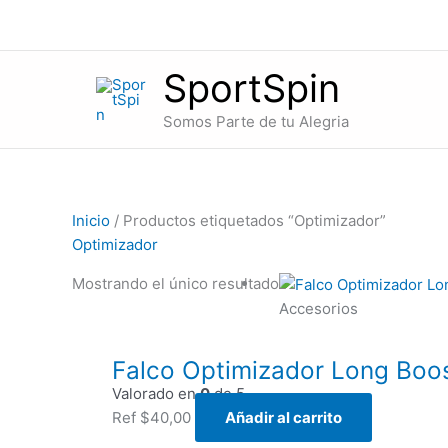
Ir
al
contenido
SportSpin
Somos Parte de tu Alegria
Inicio
/ Productos etiquetados “Optimizador”
Optimizador
Mostrando el único resultado
Accesorios
Falco Optimizador Long Boos
Valorado en
0
de 5
Ref
$
40,00
Añadir al carrito