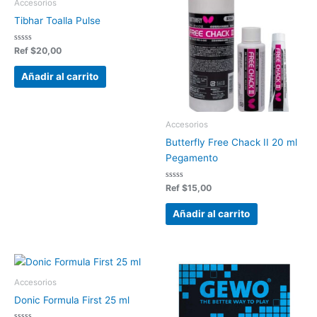
Accesorios
Tibhar Toalla Pulse
Valorado
Ref
$
20,00
en
0
de
Añadir al carrito
5
Accesorios
Butterfly Free Chack II 20 ml
Pegamento
Valorado
Ref
$
15,00
en
0
de
Añadir al carrito
5
Accesorios
Donic Formula First 25 ml