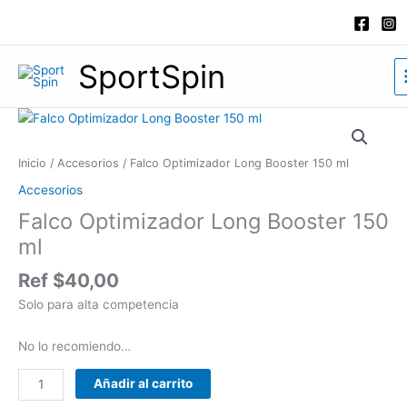
Ir
al
contenido
SportSpin
Falco
Optimizador
Long
Inicio
/
Accesorios
/ Falco Optimizador Long Booster 150 ml
Booster
Accesorios
150
Falco Optimizador Long Booster 150
ml
cantidad
ml
Ref
$
40,00
Solo para alta competencia
No lo recomiendo…
Añadir al carrito