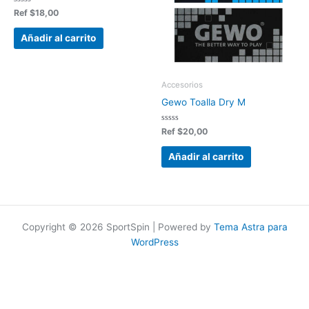
Valorado
Ref
$
18,00
en
0
de
Añadir al carrito
5
Accesorios
Gewo Toalla Dry M
Valorado
Ref
$
20,00
en
0
de
Añadir al carrito
5
Copyright © 2026 SportSpin | Powered by
Tema Astra para
WordPress