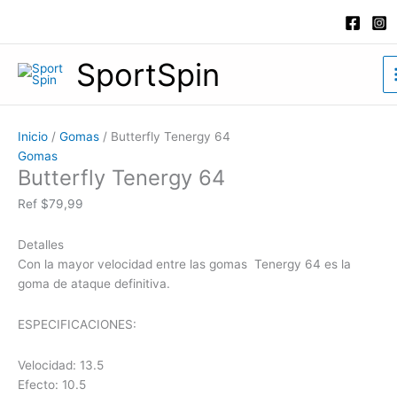
Ir
Butterfly
al
Tenergy
contenido
64
SportSpin
cantidad
Inicio
/
Gomas
/ Butterfly Tenergy 64
Gomas
Butterfly Tenergy 64
Ref
$
79,99
Detalles
Con la mayor velocidad entre las gomas Tenergy 64 es la
goma de ataque definitiva.
ESPECIFICACIONES:
Velocidad: 13.5
Efecto: 10.5