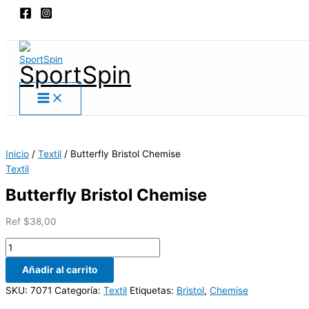
Main
Ir
Butterfly
Menu
al
Bristol
Buscar
contenido
Chemise
cantidad
SportSpin
Inicio
/
Textil
/ Butterfly Bristol Chemise
Textil
Butterfly Bristol Chemise
Ref
$
38,00
Añadir al carrito
SKU:
7071
Categoría:
Textil
Etiquetas:
Bristol
,
Chemise