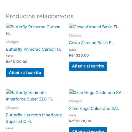
Productos relacionados
Mangos
Mangos
Gewo Allround Basic FL
Butterfly Primorac Carbon FL
Valorado
Ref
$
20,00
en
Valorado
0
Ref
$
120,00
en
de
Añadir al carrito
0
5
de
Añadir al carrito
5
Mangos
Mangos
Xiom Hugo Calderano SAL
Butterfly Harimoto Innerforce
Valorado
Ref
$
228,00
Super ZLC FL
en
0
de
Añadir al carrito