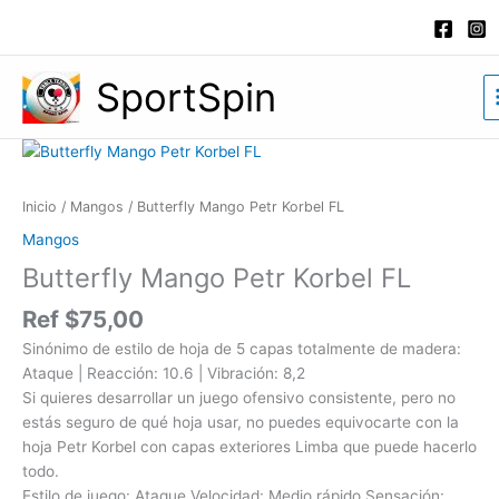
Ir
al
contenido
SportSpin
Butterfly
Mango
Petr
Inicio
/
Mangos
/ Butterfly Mango Petr Korbel FL
Korbel
Mangos
FL
Butterfly Mango Petr Korbel FL
cantidad
Ref
$
75,00
Sinónimo de estilo de hoja de 5 capas totalmente de madera:
Ataque | Reacción: 10.6 | Vibración: 8,2
Si quieres desarrollar un juego ofensivo consistente, pero no
estás seguro de qué hoja usar, no puedes equivocarte con la
hoja Petr Korbel con capas exteriores Limba que puede hacerlo
todo.
Estilo de juego: Ataque Velocidad: Medio rápido Sensación: