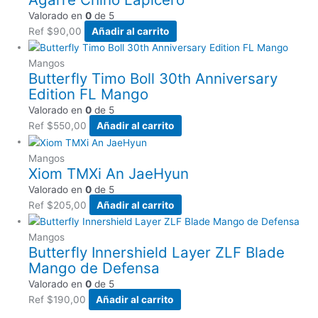
Valorado en
0
de 5
Ref
$
90,00
Añadir al carrito
Mangos
Butterfly Timo Boll 30th Anniversary
Edition FL Mango
Valorado en
0
de 5
Ref
$
550,00
Añadir al carrito
Mangos
Xiom TMXi An JaeHyun
Valorado en
0
de 5
Ref
$
205,00
Añadir al carrito
Mangos
Butterfly Innershield Layer ZLF Blade
Mango de Defensa
Valorado en
0
de 5
Ref
$
190,00
Añadir al carrito