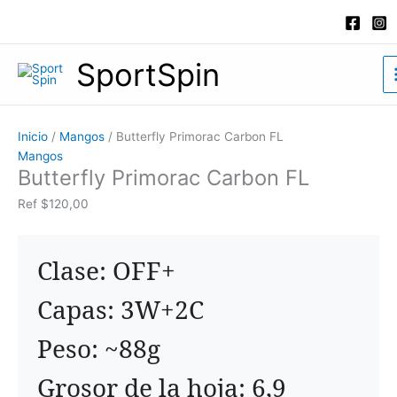
Ir
Butterfly
al
Primorac
contenido
Carbon
SportSpin
FL
cantidad
Inicio
/
Mangos
/ Butterfly Primorac Carbon FL
Mangos
Butterfly Primorac Carbon FL
Ref
$
120,00