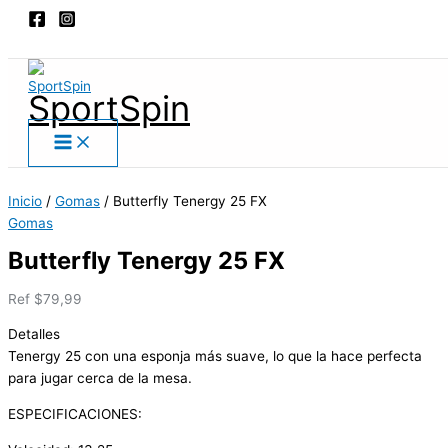
Main
Ir
Butterfly
Menu
al
Tenergy
Buscar
contenido
25
FX
SportSpin
cantidad
Inicio
/
Gomas
/ Butterfly Tenergy 25 FX
Gomas
Butterfly Tenergy 25 FX
Ref
$
79,99
Detalles
Tenergy 25 con una esponja más suave, lo que la hace perfecta
para jugar cerca de la mesa.
ESPECIFICACIONES: