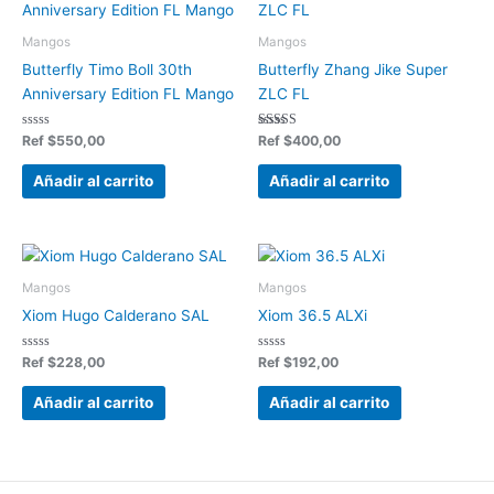
Mangos
Mangos
Butterfly Timo Boll 30th
Butterfly Zhang Jike Super
Anniversary Edition FL Mango
ZLC FL
Valorado
Valorado en
Ref
$
550,00
Ref
$
400,00
en
5.00
0
de 5
de
Añadir al carrito
Añadir al carrito
5
Mangos
Mangos
Xiom Hugo Calderano SAL
Xiom 36.5 ALXi
Valorado
Valorado
Ref
$
228,00
Ref
$
192,00
en
en
0
0
de
de
Añadir al carrito
Añadir al carrito
5
5