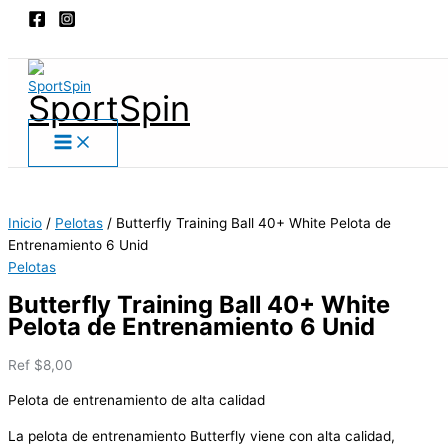
Main
Ir
Butterfly
Menu
al
Training
Buscar
contenido
Ball
40+
SportSpin
White
Pelota
de
Entrenamiento
6
Unid
Inicio
/
Pelotas
/ Butterfly Training Ball 40+ White Pelota de
cantidad
Entrenamiento 6 Unid
Pelotas
Butterfly Training Ball 40+ White
Pelota de Entrenamiento 6 Unid
Ref
$
8,00
Pelota de entrenamiento de alta calidad
La pelota de entrenamiento Butterfly viene con alta calidad,