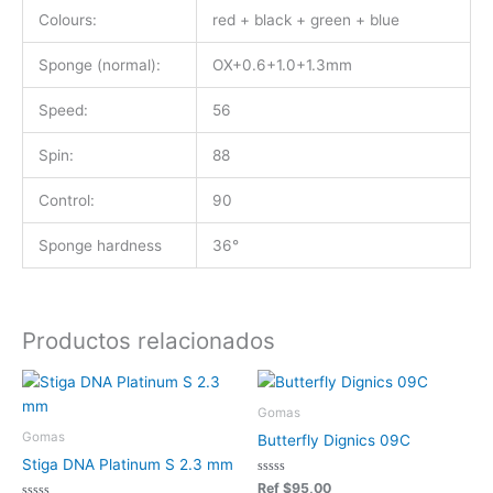
Colours:
red + black + green + blue
Sponge (normal):
OX+0.6+1.0+1.3mm
Speed:
56
Spin:
88
Control:
90
Sponge hardness
36°
Productos relacionados
Gomas
Gomas
Butterfly Dignics 09C
Stiga DNA Platinum S 2.3 mm
Valorado
Ref
$
95,00