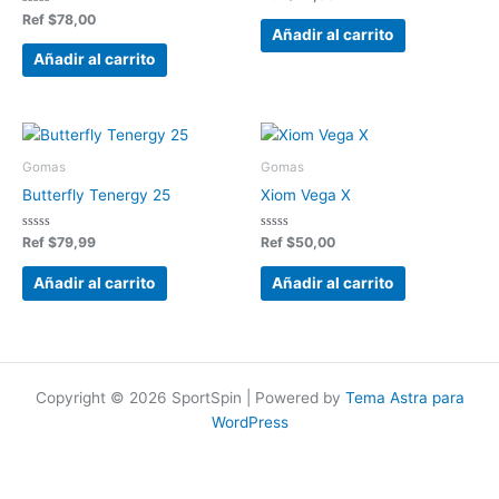
en
Valorado
0
Ref
$
78,00
en
de
Añadir al carrito
0
5
de
Añadir al carrito
5
Gomas
Gomas
Butterfly Tenergy 25
Xiom Vega X
Valorado
Valorado
Ref
$
79,99
Ref
$
50,00
en
en
0
0
de
de
Añadir al carrito
Añadir al carrito
5
5
Copyright © 2026 SportSpin | Powered by
Tema Astra para
WordPress