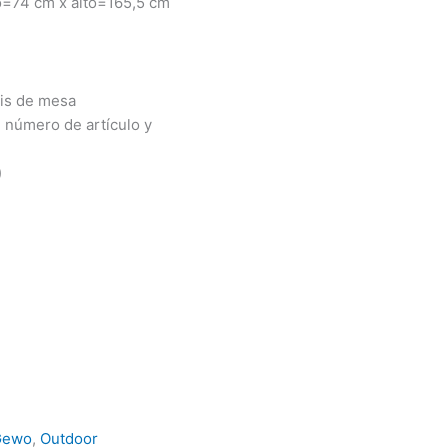
o=74 cm x alto=165,5 cm
nis de mesa
, número de artículo y
)
Gewo
,
Outdoor