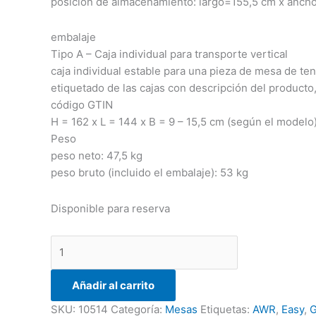
posición de almacenamiento: largo=155,5 cm x anch
embalaje
Tipo A – Caja individual para transporte vertical
caja individual estable para una pieza de mesa de te
etiquetado de las cajas con descripción del producto
código GTIN
H = 162 x L = 144 x B = 9 – 15,5 cm (según el modelo
Peso
peso neto: 47,5 kg
peso bruto (incluido el embalaje): 53 kg
Disponible para reserva
Añadir al carrito
SKU:
10514
Categoría:
Mesas
Etiquetas:
AWR
,
Easy
,