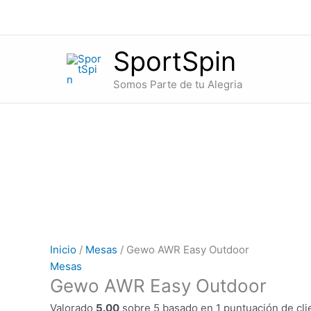
Ir
Gewo
al
AWR
contenido
Easy
SportSpin
Outdoor
cantidad
Somos Parte de tu Alegria
Inicio
/
Mesas
/ Gewo AWR Easy Outdoor
Mesas
Gewo AWR Easy Outdoor
Valorado
5.00
sobre 5 basado en
1
puntuación de cli