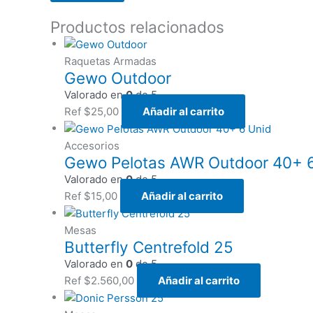
Productos relacionados
Raquetas Armadas
Gewo Outdoor
Valorado en
0
de 5
Ref
$
25,00
Añadir al carrito
Accesorios
Gewo Pelotas AWR Outdoor 40+ 
Valorado en
0
de 5
Ref
$
15,00
Añadir al carrito
Mesas
Butterfly Centrefold 25
Valorado en
0
de 5
Ref
$
2.560,00
Añadir al carrito