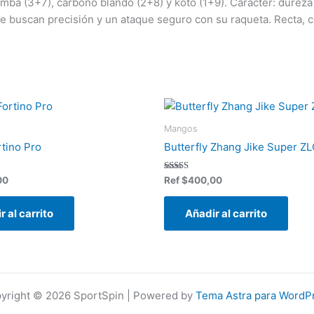
limba (3+7), carbono blando (2+8) y koto (1+9). Carácter: durez
ue buscan precisión y un ataque seguro con su raqueta. Recta, 
Mangos
rtino Pro
Butterfly Zhang Jike Super ZL
Valorado en
00
Ref
$
400,00
5.00
de 5
r al carrito
Añadir al carrito
yright © 2026 SportSpin | Powered by
Tema Astra para WordP