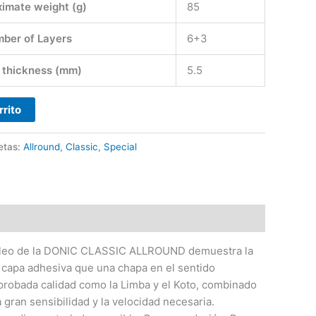
imate weight (g)
85
ber of Layers
6+3
 thickness (mm)
5.5
rrito
etas:
Allround
,
Classic
,
Special
 núcleo de la DONIC CLASSIC ALLROUND demuestra la
a capa adhesiva que una chapa en el sentido
probada calidad como la Limba y el Koto, combinado
 gran sensibilidad y la velocidad necesaria.