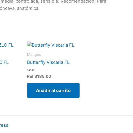
a media, controlada, sensible. Recomendación: Para
cóncava, anatómica.
Mangos
C FL
Butterfly Viscaria FL
Valorado
Ref
$
185,00
en
0
de
Añadir al carrito
5
ress