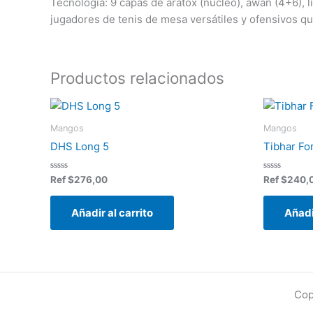
Tecnología: 9 capas de aratox (núcleo), awan (4+6), 
jugadores de tenis de mesa versátiles y ofensivos q
Productos relacionados
Mangos
Mangos
DHS Long 5
Tibhar Fo
Valorado
Valorado
Ref
$
276,00
Ref
$
240,
en
en
0
0
de
de
Añadir al carrito
Añadi
5
5
Cop