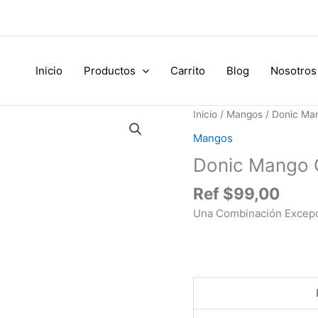
Inicio
Productos
Carrito
Blog
Nosotros
Donic
Inicio
/
Mangos
/ Donic Man
Mango
Mangos
Classic
Donic Mango C
Allround
Special
Ref
$
99,00
cantidad
Una Combinación Excepc