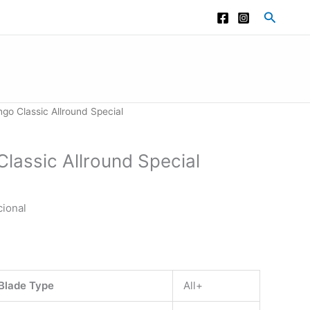
Buscar
go Classic Allround Special
lassic Allround Special
ional
Blade Type
All+