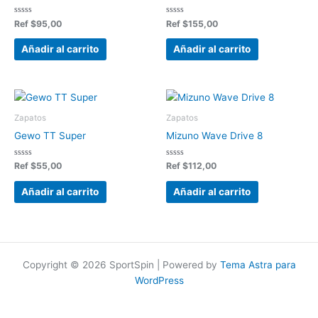
Valorado
Valorado
Ref
$
95,00
Ref
$
155,00
en
en
0
0
de
de
Añadir al carrito
Añadir al carrito
5
5
Zapatos
Zapatos
Gewo TT Super
Mizuno Wave Drive 8
Valorado
Valorado
Ref
$
55,00
Ref
$
112,00
en
en
0
0
de
de
Añadir al carrito
Añadir al carrito
5
5
Copyright © 2026 SportSpin | Powered by
Tema Astra para
WordPress