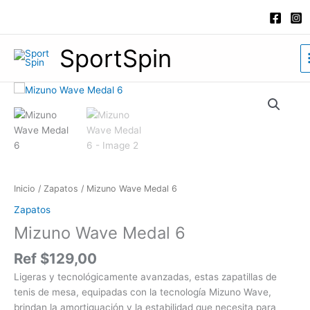
Ir
al
contenido
SportSpin
Mizuno
Wave
Medal
6
cantidad
Inicio
/
Zapatos
/ Mizuno Wave Medal 6
Zapatos
Mizuno Wave Medal 6
Ref
$
129,00
Ligeras y tecnológicamente avanzadas, estas zapatillas de
tenis de mesa, equipadas con la tecnología Mizuno Wave,
brindan la amortiguación y la estabilidad que necesita para